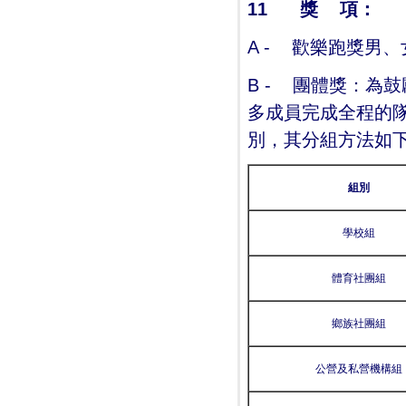
11
獎
項：
A - 歡樂跑獎男
B - 團體獎：為
多成員完成全程的
別，其分組方法如
組別
學校組
體育社團組
鄉族社團組
公營及私營機構組