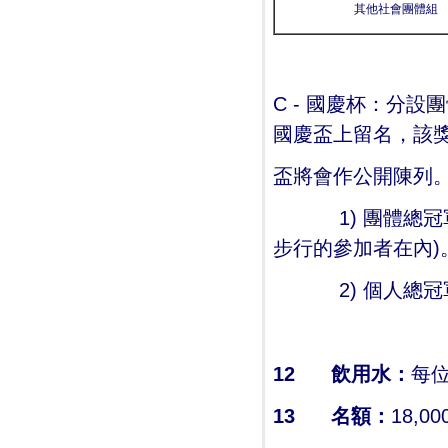
其他社會團體組
C - 國慶杯：分
國慶盃上留名，該
盃將會作公開陳列
1) 團體總冠軍
步行的參加者在內)
2) 個人總冠軍
12
飲
用
水：
每
13
名額：
18,