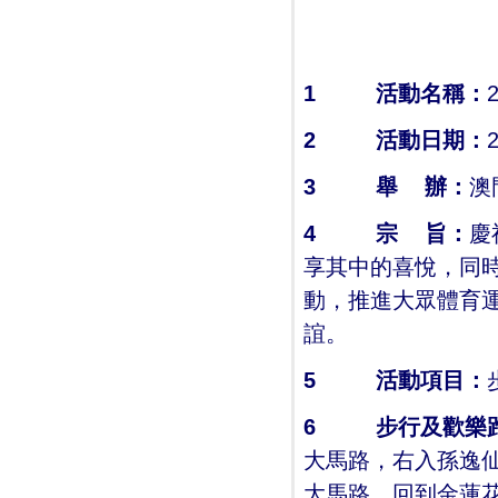
1
活動名稱：
2
活動日期：
3
舉
辦：
澳
4
宗
旨：
慶
享其中的喜悅，同
動，推進大眾體育
誼。
5
活動項目：
6
步行及歡樂
大馬路，右入孫逸
大馬路，回到金蓮