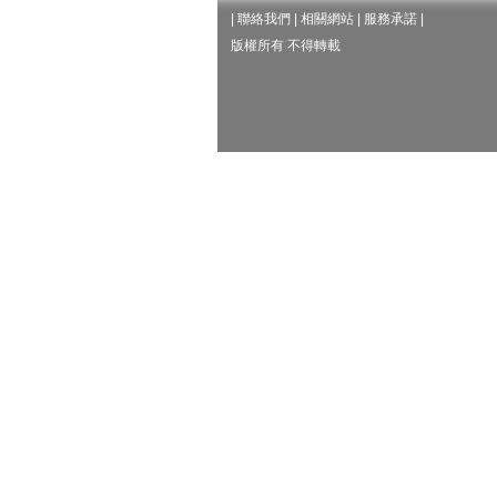
|
聯絡我們
|
相關網站
|
服務承諾
|
版權所有 不得轉載