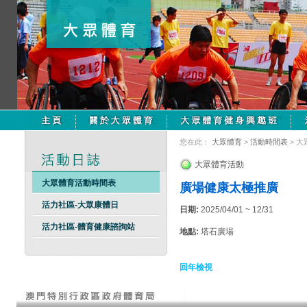
您在此：
大眾體育
>
活動時間表
> 
大眾體育活動
大眾體育活動時間表
廣場健康太極推廣
活力社區-大眾康體日
日期:
2025/04/01 ~ 12/31
活力社區-體育健康諮詢站
地點:
塔石廣場
回年檢視