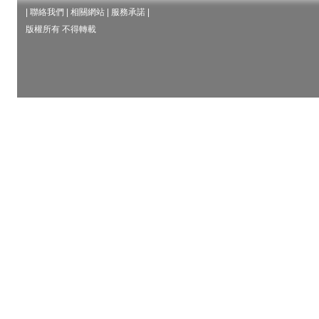
|
聯絡我們
|
相關網站
|
服務承諾
|
版權所有 不得轉載