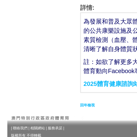
詳情:
為發展和普及大眾
的公共康樂設施及公
素質檢測（血壓、
清晰了解自身體質
註：如欲了解更多
體育動向Facebo
2025體育健康諮詢
回年檢視
|
聯絡我們
|
相關網站
|
服務承諾
|
版權所有 不得轉載