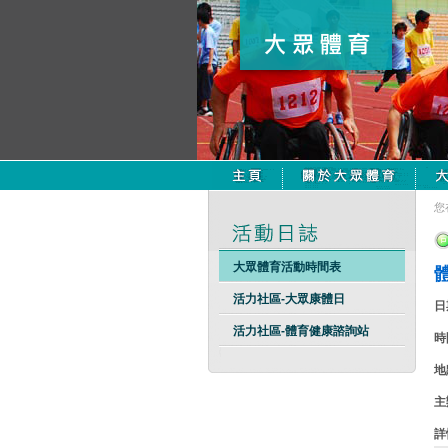
您
大眾體育活動時間表
活力社區-大眾康體日
日
活力社區-體育健康諮詢站
時
地
主
詳