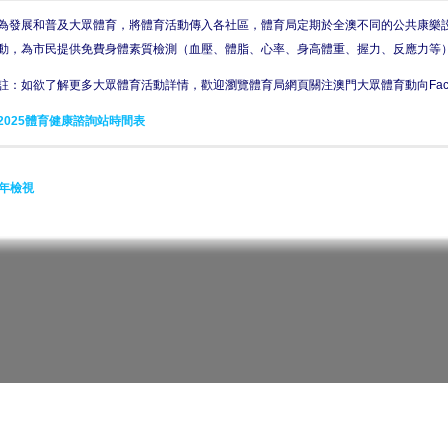
為發展和普及大眾體育，將體育活動傳入各社區，體育局定期於全澳不同的公共康樂設
動，為市民提供免費身體素質檢測（血壓、體脂、心率、身高體重、握力、反應力等
註：如欲了解更多大眾體育活動詳情，歡迎瀏覽體育局網頁關注澳門大眾體育動向Face
2025體育健康諮詢站時間表
年檢視