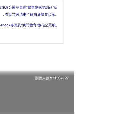
施及公園等舉辦“體育健康諮詢站”活
），有助市民清晰了解自身體質狀況。
book專頁及“澳門體育”微信公眾號。
瀏覽人數:571904127