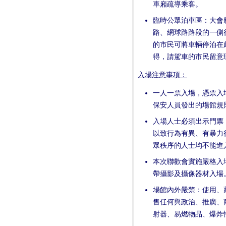
車廂疏導乘客。
臨時公眾泊車區：大會
路、網球路路段的一側
的市民可將車輛停泊在
得，請駕車的市民留意
入場注意事項：
一人一票入場，憑票入
保安人員發出的場館規
入場人士必須出示門票
以致行為有異、有暴力
眾秩序的人士均不能進
本次聯歡會實施嚴格入
帶攝影及攝像器材入場
場館內外嚴禁：使用、
售任何與政治、推廣、
射器、易燃物品、爆炸