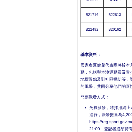
B23572
B23571
B21716
B22813
B22492
B20162
基本資料：
國家奧運健兒代表團將於本月
動，包括與本澳運動員及青
地標景點及到社區探訪等，
的風采，共同分享他們的喜
門票派發方式：
免費派發，將採用網上
進行，派發數量為4,2
https://reg.sport.g
21:00；登記者必須