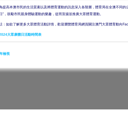
為提高本澳市民的生活質素以及將體育運動的訊息深入各階層，體育局在全澳不同的公
日”，鼓勵市民親身體驗運動的樂趣，從而宣揚並推廣大眾體育運動。
註：如欲了解更多大眾體育活動詳情，歡迎瀏覽體育局網頁關注澳門大眾體育動向Face
2024大眾康體日活動時間表
年檢視