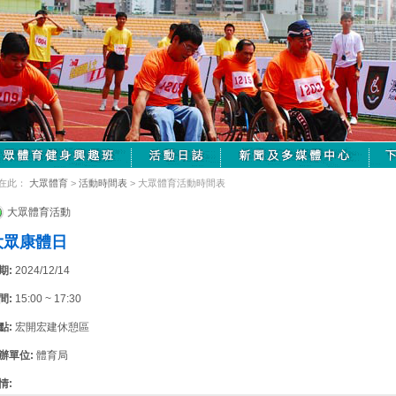
在此：
大眾體育
>
活動時間表
> 大眾體育活動時間表
大眾體育活動
大眾康體日
期:
2024/12/14
間:
15:00 ~ 17:30
點:
宏開宏建休憩區
辦單位:
體育局
情: