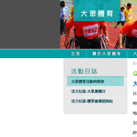
您
大眾體育活動時間表
活力社區-大眾康體日
日
活力社區-體育健康諮詢站
時
地
主
詳