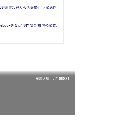
共康樂設施及公園等舉行“大眾康體
book專頁及“澳門體育”微信公眾號。
瀏覽人數:572109884