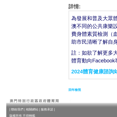
詳情:
為發展和普及大眾
澳不同的公共康樂設
費身體素質檢測（
助市民清晰了解自
註：如欲了解更多
體育動向Facebo
2024體育健康諮詢
回年檢視
|
聯絡我們
|
相關網站
|
服務承諾
|
版權所有 不得轉載