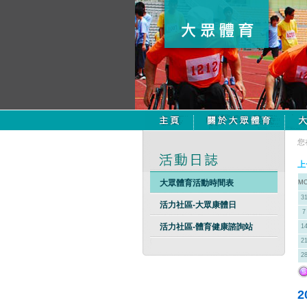
您
上
大眾體育活動時間表
M
3
活力社區-大眾康體日
7
活力社區-體育健康諮詢站
1
2
2