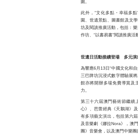
圍。
此外，“文化多點・幸福多點
園、世遺景點、圖書館及文學
坊及閱讀推廣活動，包括：樂
作坊、“以書易書”閱讀推廣活
世遺日活動接續登場 多元演
為響應6月13日“中國文化和
三巴牌坊沉浸式數字體驗展將
館亦將開辦多場免費導賞及
力。
第三十六屆澳門藝術節繼續
心》、芭蕾經典《天鵝湖》及
有多項藝文演出，包括第六屆
及音樂劇《娜拉Nora》，
團》音樂會，以及澳門中樂團