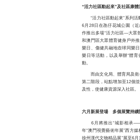
“活力社區動起來”及社區康體
“活力社區動起來”系列活動
6月28日在氹仔花城公園（
作推出多場“活力社區—大眾
和澳門區大眾體育健身戶外推
樂日、傷健共融地壺球同樂日
樂日等活動，以及舉辦“體育健
動。
而由文化局、體育局及衛生局
第二階段，站點增加至12個
及性，使健康資源深入社區。
六月新展登場 多個展覽持續
6月將推出“城影相承——澳
年“澳門視覺藝術年展”西方
徐州漢代文物精品展”展至6月