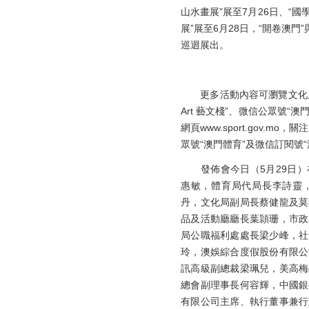
山水畫展”展至7月26日、“
展”展至6月28日，“開卷澳門
巡迴展出。
更多活動內容可瀏覽文化局網頁www
Art 藝文棧”、微信公眾號“
網頁www.sport.gov.mo
眾號“澳門體育”及微信訂閱號
發佈會今日（5月29日）
惠敏，體育局代局長李詩靈
丹，文化局副局長蔡健龍及莫
品及活動廳廳長葉頴珊，市政
局公職福利處處長梁少峰，社
玲，澳娛綜合度假股份有限公
訊高級副總裁梁珮兒，美高梅
總會副理事長何容輝，中國銀
有限公司主席、執行董事兼行