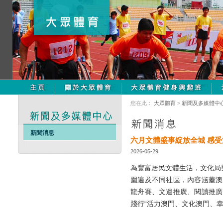
您在此：
大眾體育
>
新聞及多媒體中
新聞消息
六月文體盛事綻放全城 感
2026-05-29
為豐富居民文體生活，文化局
圍遍及不同社區，內容涵蓋澳
龍舟賽、文遺推廣、閱讀推廣
踐行“活力澳門、文化澳門、幸