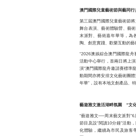
澳門國際兒童藝術節與藝同行
第三屆澳門國際兒童藝術節將
舞台表演、藝術體驗營、藝術
末派對、藝術嘉年華等，為
陶、創意實踐、歡樂互動的藝
“2026澳娛綜合澳門國際龍舟
活動中心舉行，首兩日將上演
演“澳門國際龍舟邀請賽標準龍
動期間亦將安排文化藝術團體
年華”，設有本地文創產品、
藝遊雅文激活湖畔氛圍 “文化
“藝遊雅文──周末藝文派對”
節目及設“閱讀10分鐘”活
化體驗，繼續為市民及旅客