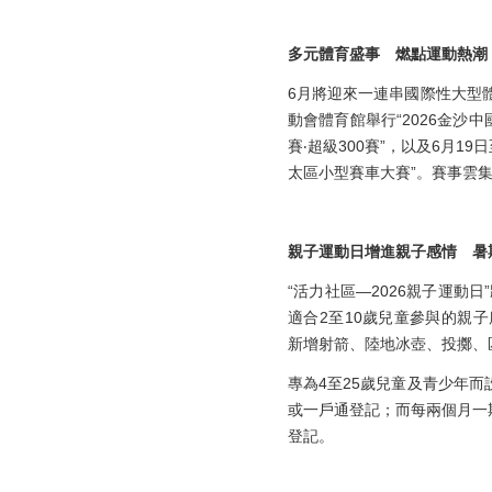
多元體育盛事 燃點運動熱潮
6月將迎來一連串國際性大型體
動會體育館舉行“2026金沙
賽‧超級300賽”，以及6月1
太區小型賽車大賽”。賽事雲
親子運動日增進親子感情 暑
“活力社區—2026親子運動
適合2至10歲兒童參與的親
新增射箭、陸地冰壺、投擲、
專為4至25歲兒童及青少年而設
或一戶通登記；而每兩個月一
登記。