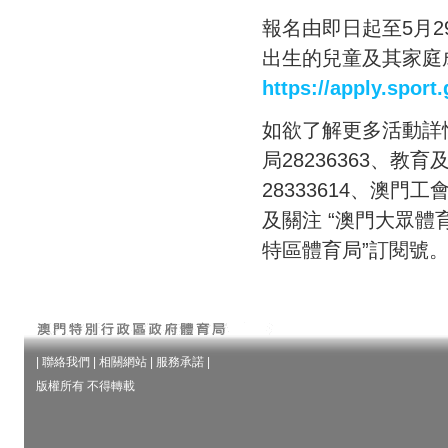
報名由即日起至5月29
出生的兒童及其家庭
https://apply.sport
如欲了解更多活動詳情，
局28236363、教
28333614、澳門工
及關注 “澳門大眾體育
特區體育局”訂閱號
|
聯絡我們
|
相關網站
|
服務承諾
|
版權所有 不得轉載