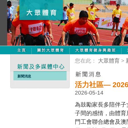
您在此：
大眾體育
>
新聞消息
活力社區— 202
2026-05-14
為鼓勵家長多陪伴子
子間的感情，由體育
門工會聯合總會及澳門