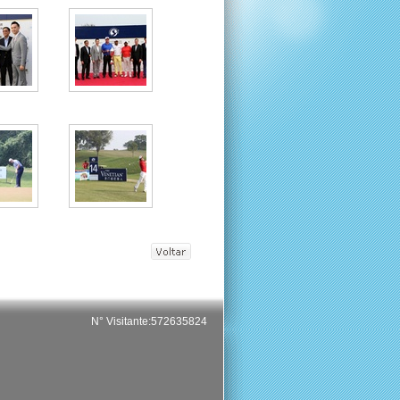
N° Visitante:572635824