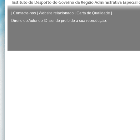
|
Contacte-nos
|
Website relacionado
|
Carta de Qualidade
|
Direito do Autor do ID, sendo proibido a sua reprodução.