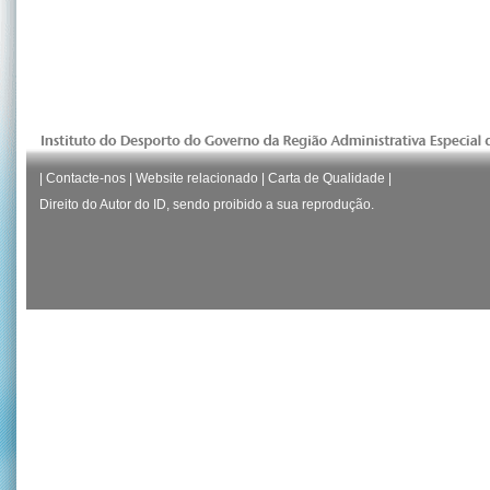
|
Contacte-nos
|
Website relacionado
|
Carta de Qualidade
|
Direito do Autor do ID, sendo proibido a sua reprodução.