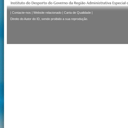
|
Contacte-nos
|
Website relacionado
|
Carta de Qualidade
|
Direito do Autor do ID, sendo proibido a sua reprodução.