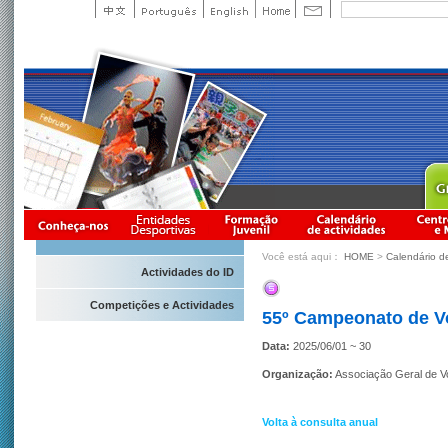
Você está aqui：
HOME
>
Calendário d
Actividades do ID
Competições e Actividades
55º Campeonato de Vo
Data:
2025/06/01 ~ 30
Organização:
Associação Geral de V
Volta à consulta anual