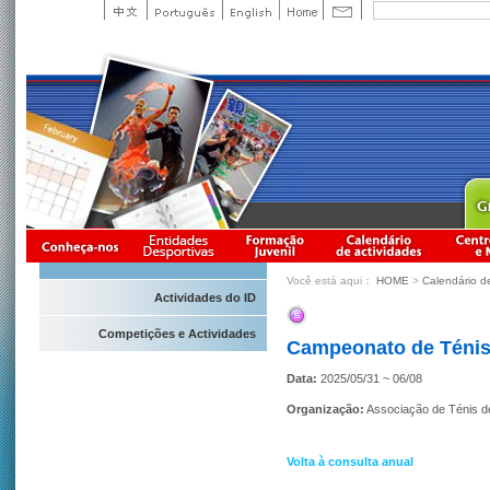
Você está aqui：
HOME
>
Calendário d
Actividades do ID
Competições e Actividades
Campeonato de Ténis
Data:
2025/05/31 ~ 06/08
Organização:
Associação de Ténis 
Volta à consulta anual