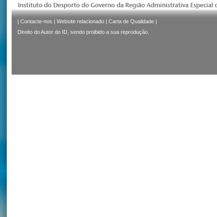
|
Contacte-nos
|
Website relacionado
|
Carta de Qualidade
|
Direito do Autor do ID, sendo proibido a sua reprodução.