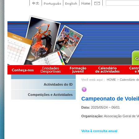
Você está aqui：
HOME
>
Calendário d
Actividades do ID
Competições e Actividades
Campeonato de Voleib
Data:
2025/05/24 ~ 06/01
Organização:
Associação Geral de V
Volta à consulta anual