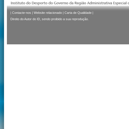
|
Contacte-nos
|
Website relacionado
|
Carta de Qualidade
|
Direito do Autor do ID, sendo proibido a sua reprodução.