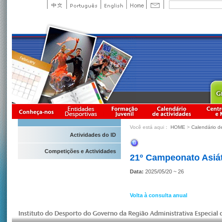
Você está aqui：
HOME
>
Calendário d
Actividades do ID
Competições e Actividades
21º Campeonato Asiát
Data:
2025/05/20 ~ 26
Volta à consulta anual