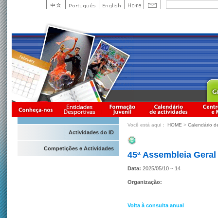
Você está aqui：
HOME
>
Calendário d
Actividades do ID
Competições e Actividades
45ª Assembleia Geral
Data:
2025/05/10 ~ 14
Organização:
Volta à consulta anual