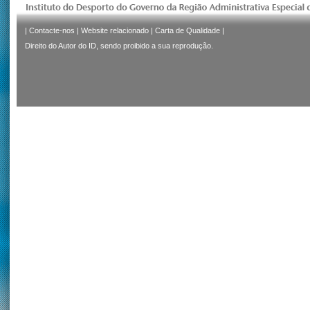
|
Contacte-nos
|
Website relacionado
|
Carta de Qualidade
|
Direito do Autor do ID, sendo proibido a sua reprodução.