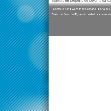
|
Contacte-nos
|
Website relacionado
|
Carta de 
Direito do Autor do ID, sendo proibido a sua repr