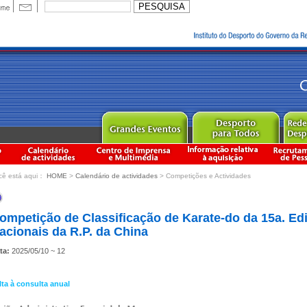
cê está aqui：
HOME
>
Calendário de actividades
> Competições e Actividades
ompetição de Classificação de Karate-do da 15a. E
acionais da R.P. da China
ta:
2025/05/10 ~ 12
lta à consulta anual