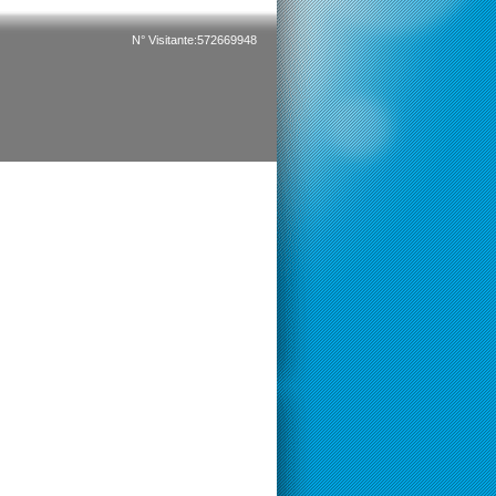
N° Visitante:572669948