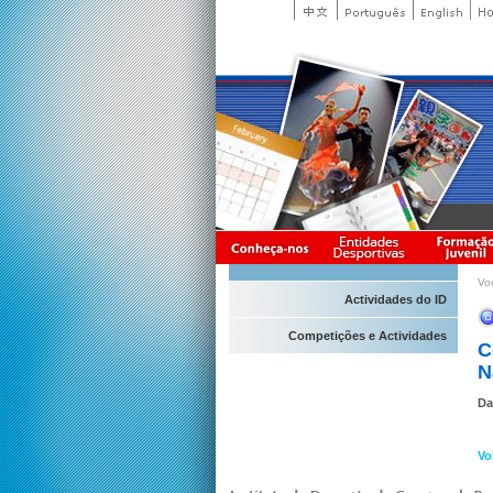
Vo
Actividades do ID
Competições e Actividades
C
N
Da
Vo