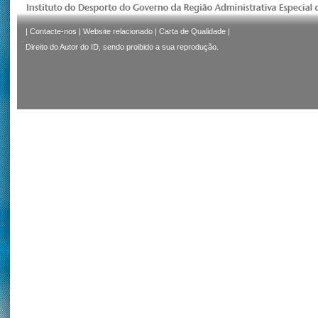
|
Contacte-nos
|
Website relacionado
|
Carta de Qualidade
|
Direito do Autor do ID, sendo proibido a sua reprodução.