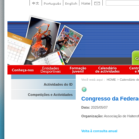
Você está aqui：
HOME
>
Calendário d
Actividades do ID
Competições e Actividades
Congresso da Federaç
Data:
2025/05/07
Organização:
Associação de Haltero
Volta à consulta anual