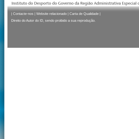
|
Contacte-nos
|
Website relacionado
|
Carta de Qualidade
|
Direito do Autor do ID, sendo proibido a sua reprodução.