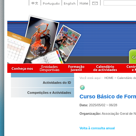
Você está aqui：
HOME
>
Calendário d
Actividades do ID
Competições e Actividades
Curso Básico de Form
Data:
2025/05/02 ~ 06/28
Organização:
Associação Geral de N
Volta à consulta anual