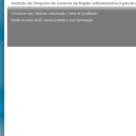
|
Contacte-nos
|
Website relacionado
|
Carta de Qualidade
|
Direito do Autor do ID, sendo proibido a sua reprodução.