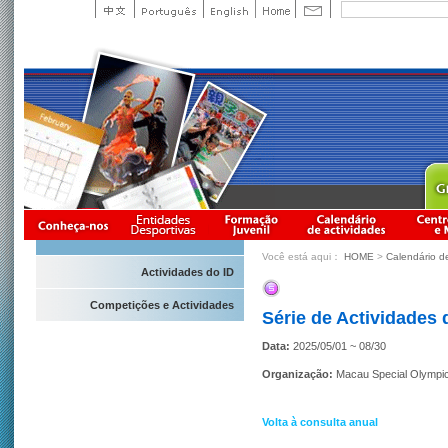
Você está aqui：
HOME
>
Calendário d
Actividades do ID
Competições e Actividades
Série de Actividades
Data:
2025/05/01 ~ 08/30
Organização:
Macau Special Olympi
Volta à consulta anual