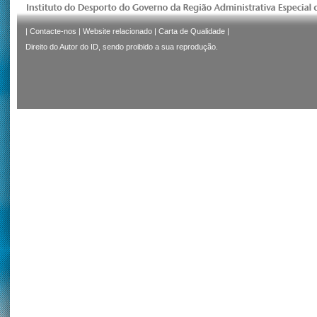
|
Contacte-nos
|
Website relacionado
|
Carta de Qualidade
|
Direito do Autor do ID, sendo proibido a sua reprodução.