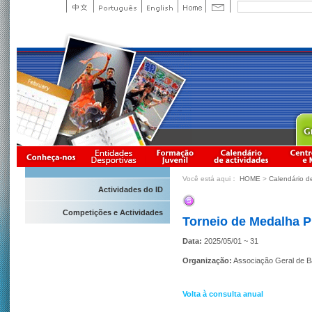
Você está aqui：
HOME
>
Calendário d
Actividades do ID
Competições e Actividades
Torneio de Medalha P
Data:
2025/05/01 ~ 31
Organização:
Associação Geral de 
Volta à consulta anual