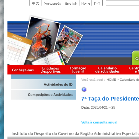
Você está aqui：
HOME
>
Calendário d
Actividades do ID
Competições e Actividades
7ª Taça do President
Data:
2025/04/21 ~ 25
Volta à consulta anual