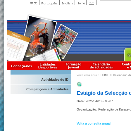
Você está aqui：
HOME
>
Calendário d
Actividades do ID
Competições e Actividades
Estágio da Selecção 
Data:
2025/04/20 ~ 05/07
Organização:
Federação de Karate-
Volta à consulta anual