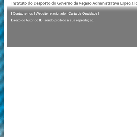
|
Contacte-nos
|
Website relacionado
|
Carta de Qualidade
|
Direito do Autor do ID, sendo proibido a sua reprodução.