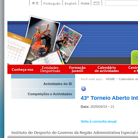
Você está aqui：
HOME
>
Calendário d
Actividades do ID
Competições e Actividades
43º Torneio Aberto In
Data:
2025/04/14 ~ 21
Volta à consulta anual