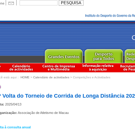
cê está aqui：
HOME
>
Calendário de actividades
> Competições e Actividades
ª Volta do Torneio de Corrida de Longa Distância 20
ta:
2025/04/13
ganização:
Associação de Atletismo de Macau
lta à consulta anual