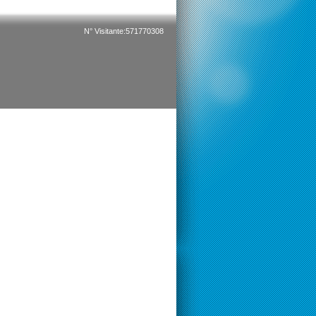
N° Visitante:571770308