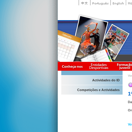
Vo
Actividades do ID
Competições e Actividades
1
Da
Or
Vo