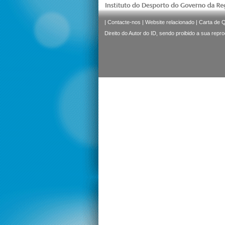
|
Contacte-nos
|
Website relacionado
|
Carta de 
Direito do Autor do ID, sendo proibido a sua repr