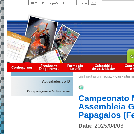
Você está aqui：
HOME
>
Calendário d
Actividades do ID
Competições e Actividades
Campeonato M
Assembleia Ge
Papagaios (Fe
Data:
2025/04/06