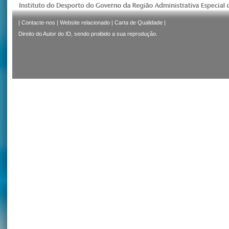
|
Contacte-nos
|
Website relacionado
|
Carta de Qualidade
|
Direito do Autor do ID, sendo proibido a sua reprodução.