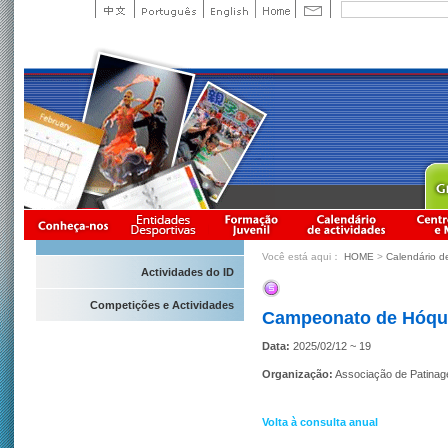
Você está aqui：
HOME
>
Calendário d
Actividades do ID
Competições e Actividades
Campeonato de Hóque
Data:
2025/02/12 ~ 19
Organização:
Associação de Patina
Volta à consulta anual