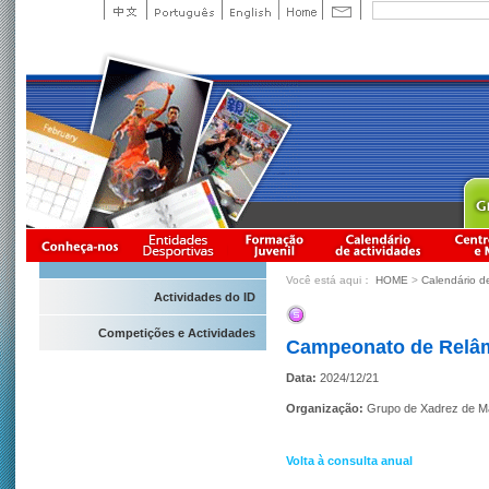
Você está aqui：
HOME
>
Calendário d
Actividades do ID
Competições e Actividades
Campeonato de Relâ
Data:
2024/12/21
Organização:
Grupo de Xadrez de 
Volta à consulta anual