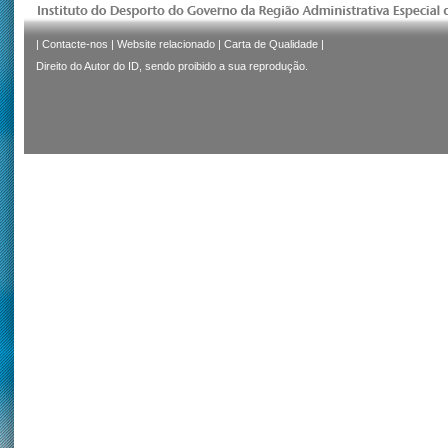
|
Contacte-nos
|
Website relacionado
|
Carta de Qualidade
|
Direito do Autor do ID, sendo proibido a sua reprodução.