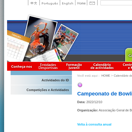
Você está aqui：
HOME
>
Calendário d
Actividades do ID
Competições e Actividades
Campeonato de Bowl
Data:
2022/12/10
Organização:
Associação Geral de B
Volta à consulta anual