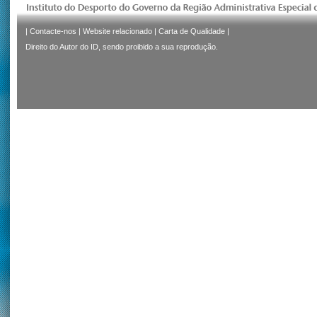
|
Contacte-nos
|
Website relacionado
|
Carta de Qualidade
|
Direito do Autor do ID, sendo proibido a sua reprodução.