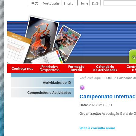
Você está aqui：
HOME
>
Calendário d
Actividades do ID
Competições e Actividades
Campeonato Internac
Data:
2025/12/08 ~ 11
Organização:
Associação Geral de 
Volta à consulta anual