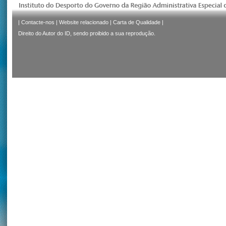
|
Contacte-nos
|
Website relacionado
|
Carta de Qualidade
|
Direito do Autor do ID, sendo proibido a sua reprodução.