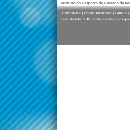
|
Contacte-nos
|
Website relacionado
|
Carta de 
Direito do Autor do ID, sendo proibido a sua repr