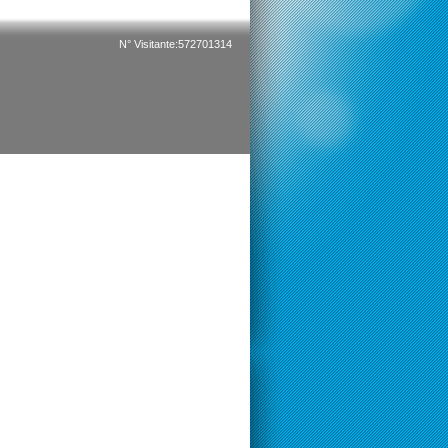
N° Visitante:572701314