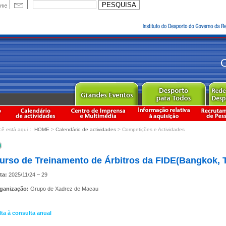
cê está aqui：
HOME
>
Calendário de actividades
> Competições e Actividades
urso de Treinamento de Árbitros da FIDE(Bangkok, T
ta:
2025/11/24 ~ 29
ganização:
Grupo de Xadrez de Macau
lta à consulta anual