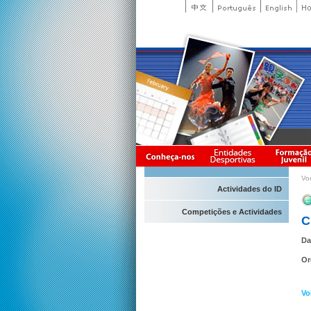
Vo
Actividades do ID
Competições e Actividades
C
Da
Or
Vo