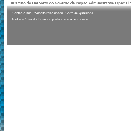
|
Contacte-nos
|
Website relacionado
|
Carta de Qualidade
|
Direito do Autor do ID, sendo proibido a sua reprodução.