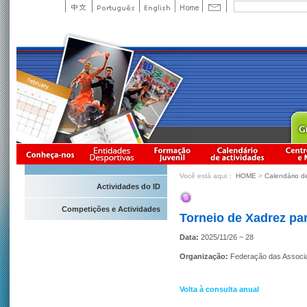
Você está aqui：
HOME
>
Calendário d
Actividades do ID
Competições e Actividades
Torneio de Xadrez pa
Data:
2025/11/26 ~ 28
Organização:
Federação das Associ
Volta à consulta anual