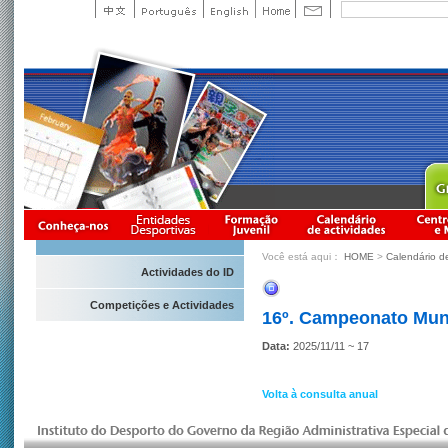
Você está aqui：
HOME
>
Calendário d
Actividades do ID
Competições e Actividades
16º. Campeonato Mund
Data:
2025/11/11 ~ 17
Volta à consulta anual