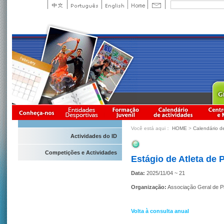
Você está aqui：
HOME
>
Calendário d
Actividades do ID
Competições e Actividades
Estágio de Atleta de 
Data:
2025/11/04 ~ 21
Organização:
Associação Geral de 
Volta à consulta anual