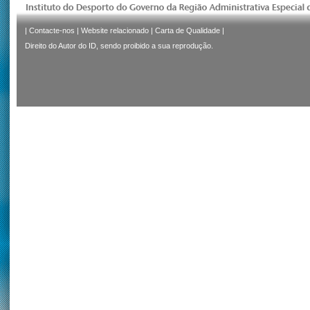
|
Contacte-nos
|
Website relacionado
|
Carta de Qualidade
|
Direito do Autor do ID, sendo proibido a sua reprodução.