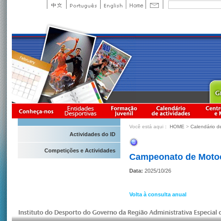
Você está aqui：
HOME
>
Calendário d
Actividades do ID
Competições e Actividades
Campeonato de Motoci
Data:
2025/10/26
Volta à consulta anual