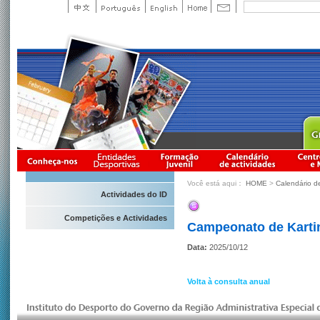
Você está aqui：
HOME
>
Calendário d
Actividades do ID
Competições e Actividades
Campeonato de Kartin
Data:
2025/10/12
Volta à consulta anual