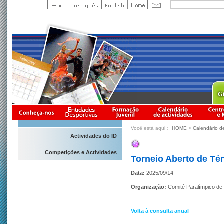
Você está aqui：
HOME
>
Calendário d
Actividades do ID
Competições e Actividades
Torneio Aberto de Té
Data:
2025/09/14
Organização:
Comité Paralímpico de
Volta à consulta anual