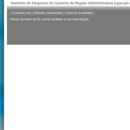
|
Contacte-nos
|
Website relacionado
|
Carta de Qualidade
|
Direito do Autor do ID, sendo proibido a sua reprodução.