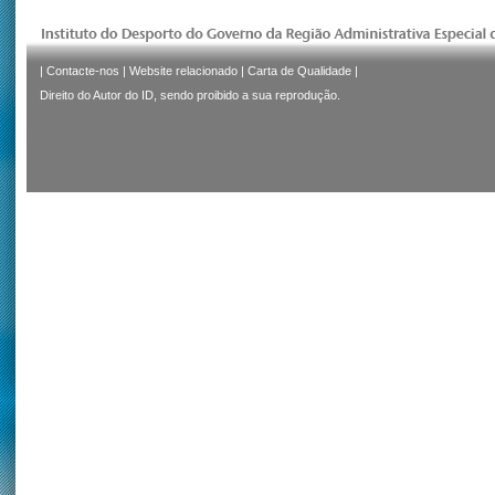
|
Contacte-nos
|
Website relacionado
|
Carta de Qualidade
|
Direito do Autor do ID, sendo proibido a sua reprodução.