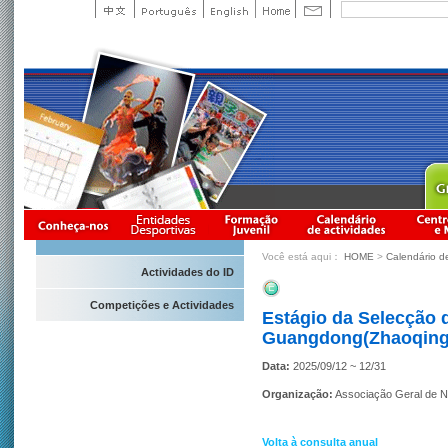
Você está aqui：
HOME
>
Calendário d
Actividades do ID
Competições e Actividades
Estágio da Selecção 
Guangdong(Zhaoqing,
Data:
2025/09/12 ~ 12/31
Organização:
Associação Geral de N
Volta à consulta anual