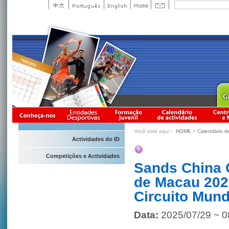
Você está aqui：
HOME
>
Calendário d
Actividades do ID
Competições e Actividades
Sands China 
de Macau 202
Circuito Mun
Data:
2025/07/29 ~ 0