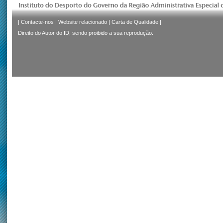
|
Contacte-nos
|
Website relacionado
|
Carta de Qualidade
|
Direito do Autor do ID, sendo proibido a sua reprodução.