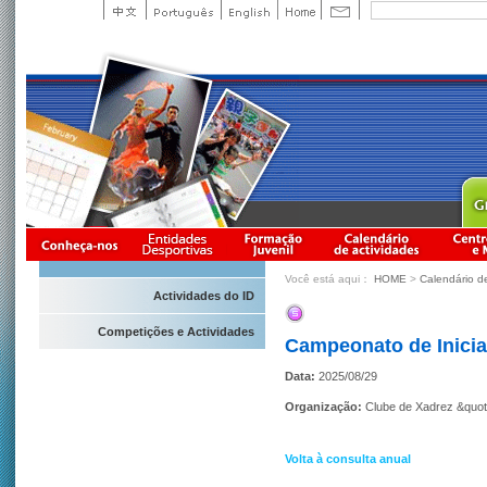
Você está aqui：
HOME
>
Calendário d
Actividades do ID
Competições e Actividades
Campeonato de Inici
Data:
2025/08/29
Organização:
Clube de Xadrez &quot
Volta à consulta anual