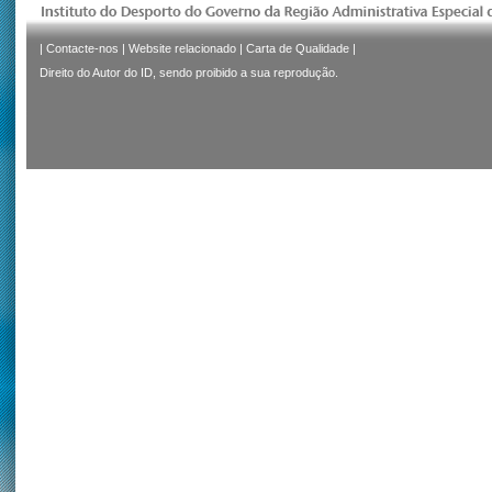
|
Contacte-nos
|
Website relacionado
|
Carta de Qualidade
|
Direito do Autor do ID, sendo proibido a sua reprodução.