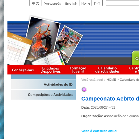
Você está aqui：
HOME
>
Calendário d
Actividades do ID
Competições e Actividades
Campeonato Aebrto d
Data:
2025/08/27 ~ 31
Organização:
Associação de Squash
Volta à consulta anual