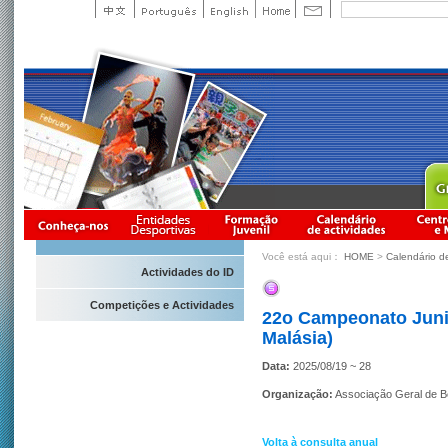
Você está aqui：
HOME
>
Calendário d
Actividades do ID
Competições e Actividades
22o Campeonato Junio
Malásia)
Data:
2025/08/19 ~ 28
Organização:
Associação Geral de B
Volta à consulta anual