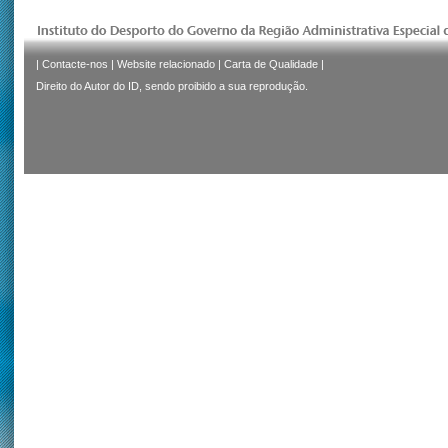
|
Contacte-nos
|
Website relacionado
|
Carta de Qualidade
|
Direito do Autor do ID, sendo proibido a sua reprodução.