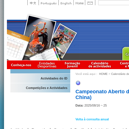
Você está aqui：
HOME
>
Calendário d
Actividades do ID
Competições e Actividades
Campeonato Aberto d
China)
Data:
2025/08/16 ~ 25
Volta à consulta anual