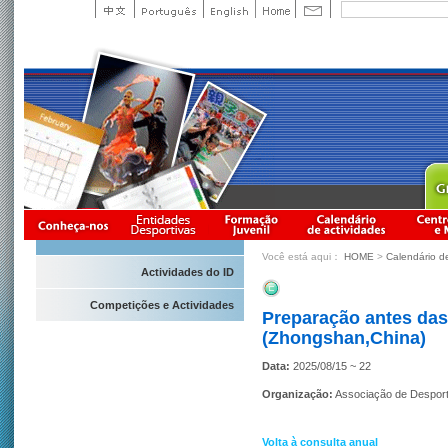
Você está aqui：
HOME
>
Calendário d
Actividades do ID
Competições e Actividades
Preparação antes das
(Zhongshan,China)
Data:
2025/08/15 ~ 22
Organização:
Associação de Despor
Volta à consulta anual