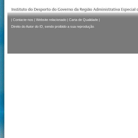
|
Contacte-nos
|
Website relacionado
|
Carta de Qualidade
|
Direito do Autor do ID, sendo proibido a sua reprodução.