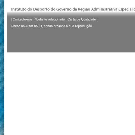
|
Contacte-nos
|
Website relacionado
|
Carta de Qualidade
|
Direito do Autor do ID, sendo proibido a sua reprodução.