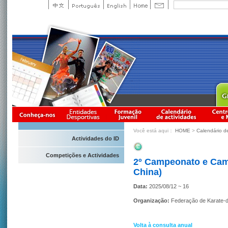
Você está aqui：
HOME
>
Calendário d
Actividades do ID
Competições e Actividades
2º Campeonato e Camp
China)
Data:
2025/08/12 ~ 16
Organização:
Federação de Karate-
Volta à consulta anual