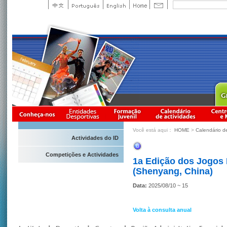
Você está aqui：
HOME
>
Calendário d
Actividades do ID
Competições e Actividades
1a Edição dos Jogos 
(Shenyang, China)
Data:
2025/08/10 ~ 15
Volta à consulta anual