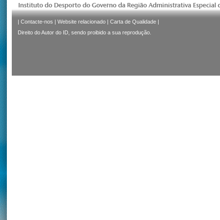
|
Contacte-nos
|
Website relacionado
|
Carta de Qualidade
|
Direito do Autor do ID, sendo proibido a sua reprodução.