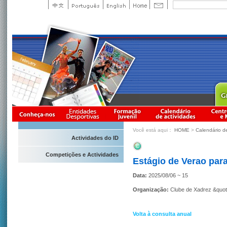
Você está aqui：
HOME
>
Calendário d
Actividades do ID
Competições e Actividades
Estágio de Verao par
Data:
2025/08/06 ~ 15
Organização:
Clube de Xadrez &quot
Volta à consulta anual